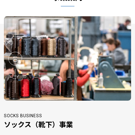
オリジナル靴下を作ろう
2025/11/11
11月11日は「くつしたの日」
2025/10/16
靴下のOEMって⁇
01
2025/08/20
事務所移転のお知らせ
2025/07/23
夏季休業のお知らせ
2025/06/11
SOCKS BUSINESS
ソックス（靴下）事業
終日不在のお知らせ