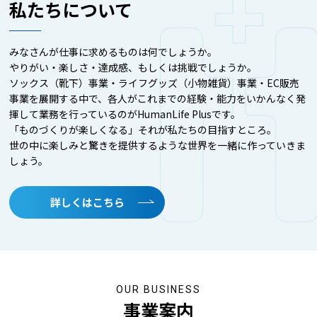
私たちについて
2026/04/01
家族のぬくもりとものづくり
みなさんが仕事に求めるものは何でしょうか。
やりがい・楽しさ・達成感、もしくは挑戦でしょうか。
2026/03/03
ソックス（靴下）事業・ライフグッズ（小物雑貨）事業・EC販売
花粉と靴下
事業を展開する中で、各人がこれまでの経験・能力をいかんなく発
揮して業務を行っているのがHumanLife Plusです。
「ものづくりが楽しくなる」それが私たちの目指すところ。
2026/01/29
世の中に楽しみと驚きを提供するような世界を一緒に作っていきま
糸のお話
しょう。
2025/12/22
詳しくはこちら
冬の保温・保湿
2025/12/03
年末年始休業日のお知らせ
OUR BUSINESS
2025/11/20
事業案内