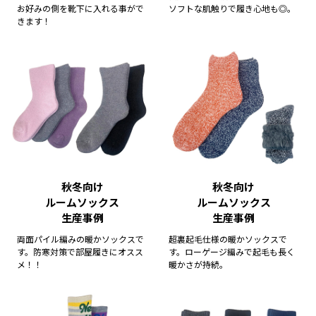
お好みの側を靴下に入れる事がで
ソフトな肌触りで履き心地も◎。
きます！
2023/05/10
「マークゴンザレス」当店オリジナル ヘビーウエイトTシャツ販
売開始のお知らせ
2023/04/18
PUMA SUPER COOL TOWEL 2023SS新商品販売開始のお知らせ
秋冬向け
秋冬向け
ルームソックス
ルームソックス
生産事例
生産事例
両面パイル編みの暖かソックスで
超裏起毛仕様の暖かソックスで
す。防寒対策で部屋履きにオスス
す。ローゲージ編みで起毛も長く
メ！！
暖かさが持続。