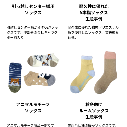
引っ越しセンター様用
耐久性に優れた
Hanes BEEFY-Tシャツ 取り扱い開始のお知らせ
ソックス
5本指ソックス
生産事例
2023/06/29
引越しセンター様からのOEMソッ
耐久性に優れた強撚ポリエステル
東京都「経営革新計画」認定のお知らせ
クスです。甲部分の会社キャラク
糸を使用したソックス。丈夫編み
ター柄入り。
仕様。
2023/06/23
NIKE商材取り扱い開始のお知らせ
2023/06/15
PUMA ラップタオル販売開始のお知らせ
2023/06/02
「ねこようかい」今治刺繍タオルハンカチ販売開始のお知らせ
アニマルモチーフ
秋冬向け
ソックス
ルームソックス
2023/05/30
生産事例
本日の営業につきまして
アニマルモチーフ商品一例です。
裏起毛仕様の暖かソックスです。