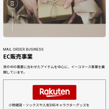
03
G.W休業日のお知らせ
2024/04/04
NIKEヘッドバンド 追加色取り扱い開始のお知らせ
2024/03/22
健康優良法人2024 認定のお知らせ
MAIL ORDER BUSINESS
EC販売事業
2024/03/15
楽天市場 楽天ランキング入賞について
世の中の需要に合わせたアイテムを中心に、イーコマース事業を展
開しています。
2024/02/06
関東甲信越の降雪によるお荷物のお届けについて
2023/12/12
年末年始休業のお知らせ
小物雑貨・ソックスや人気SNSキャラクターグッズを