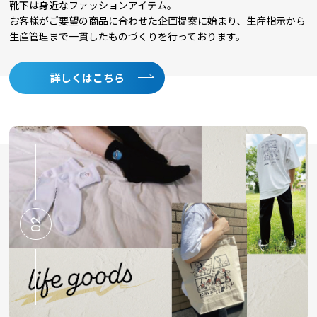
靴下は身近なファッションアイテム。
2025/05/23
お客様がご要望の商品に合わせた企画提案に始まり、生産指示から
5/23(金)午後休業のお知らせ
生産管理まで一貫したものづくりを行っております。
2025/03/06
詳しくはこちら
靴下のオリジナル制作、小ロット対応で柔軟にサポートします！
2025/01/24
イベントやノベルティに最適！靴下 OEM 小ロットの活用法
2025/01/06
新年のご挨拶
02
2024/12/12
年賀状じまいのお知らせ
2024/12/03
年末年始休業のお知らせ