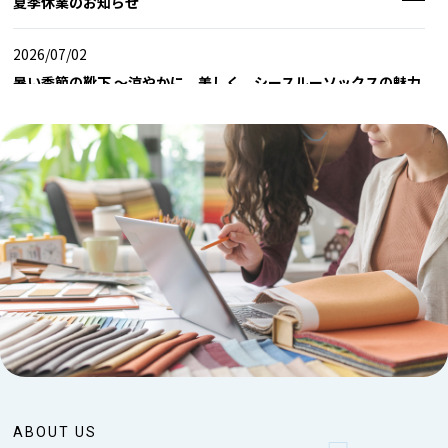
夏季休業のお知らせ
2026/07/02
暑い季節の靴下 ～涼やかに、美しく。シースルーソックスの魅力
とオリジナル生産の最前線～
2026/06/12
梅雨と靴下
2026/05/19
韓国発 靴下ブランド「K'SOX」
2026/05/12
初夏の足元と靴下
2026/04/13
G.W休業のお知らせ
ABOUT US