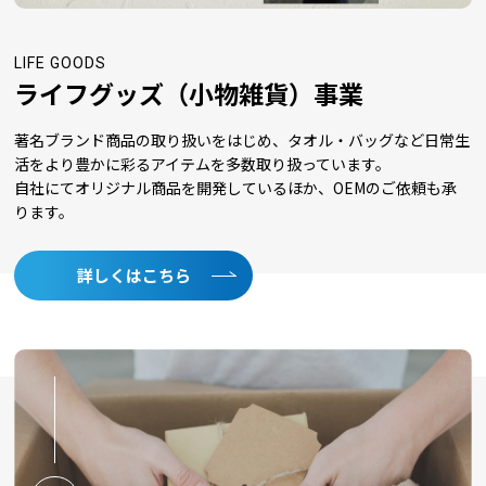
2024/10/01
LIFE GOODS
楽天市場 ランキング入賞のお知らせ
ライフグッズ（小物雑貨）事業
2024/10/01
著名ブランド商品の取り扱いをはじめ、タオル・バッグなど日常生
楽天市場 ランキング入賞のお知らせ
活をより豊かに彩るアイテムを多数取り扱っています。
自社にてオリジナル商品を開発しているほか、OEMのご依頼も承
ります。
2024/08/02
2024年 夏季休業のお知らせ
詳しくはこちら
2024/07/30
ほいけんたソックス発送開始のお知らせ
2024/05/17
臨時休業のお知らせ
2024/04/11