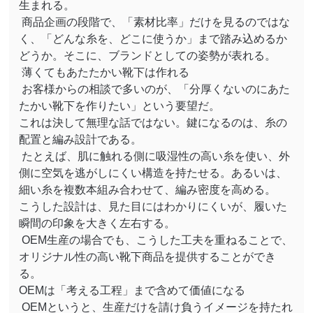
生まれる。
商品企画の段階で、「素材比率」だけを見るのではな
く、「どんな糸を、どこに使うか」まで踏み込めるか
どうか。そこに、ブランドとしての姿勢が表れる。
薄くてもあたたかい靴下は作れる
お客様からの相談で多いのが、「分厚くないのにあた
たかい靴下を作りたい」という要望だ。
これは決して無理な話ではない。鍵になるのは、糸の
配置と編み設計である。
たとえば、肌に触れる側に吸湿性の高い糸を使い、外
側に空気を逃がしにくい構造を持たせる。あるいは、
細い糸を複数本組み合わせて、編み密度を高める。
こうした設計は、見た目にはわかりにくいが、履いた
瞬間の印象を大きく左右する。
OEM
生産の場合でも、こうした工夫を重ねることで、
オリジナル性の高い靴下商品を提供することができ
る。
OEM
は「考える工程」まで含めて価値になる
OEM
というと、生産だけを請け負うイメージを持たれ