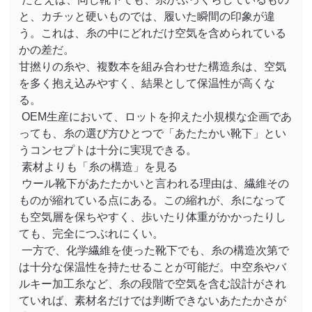
と、カチッと硬いものでは、履いた瞬間の印象が違
う。これは、糸の中にどれだけ空気を含められている
かの差だ。
甘撚りの糸や、複数本を組み合わせた構造糸は、空気
を多く抱え込みやすく、結果として保温性が高くな
る。
OEM
生産において、ロットを抑えた小規模な企画であ
っても、糸の選び方ひとつで「あたたかい靴下」とい
うコンセプトは十分に実現できる。
素材よりも「糸の構造」を見る
ウール靴下があたたかいと言われる理由は、繊維その
ものが縮れている点にある。この縮れが、糸になって
も空気層を保ちやすく、歩いたり体重がかかったりし
ても、完全につぶれにくい。
一方で、化学繊維を使った靴下でも、糸の構造次第で
は十分な保温性を持たせることが可能だ。中空糸やバ
ルキー加工糸など、糸の段階で空気を含む設計がされ
ていれば、素材名だけでは判断できないあたたかさが