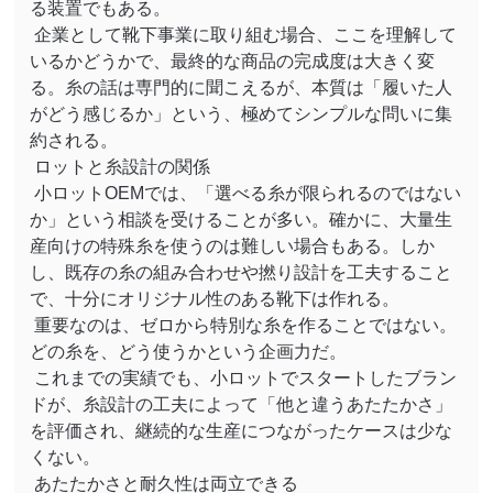
る装置でもある。
企業として靴下事業に取り組む場合、ここを理解して
いるかどうかで、最終的な商品の完成度は大きく変
る。糸の話は専門的に聞こえるが、本質は「履いた人
がどう感じるか」という、極めてシンプルな問いに集
約される。
ロットと糸設計の関係
小ロット
OEM
では、「選べる糸が限られるのではない
か」という相談を受けることが多い。確かに、大量生
産向けの特殊糸を使うのは難しい場合もある。しか
し、既存の糸の組み合わせや撚り設計を工夫すること
で、十分にオリジナル性のある靴下は作れる。
重要なのは、ゼロから特別な糸を作ることではない。
どの糸を、どう使うかという企画力だ。
これまでの実績でも、小ロットでスタートしたブラン
ドが、糸設計の工夫によって「他と違うあたたかさ」
を評価され、継続的な生産につながったケースは少な
くない。
あたたかさと耐久性は両立できる