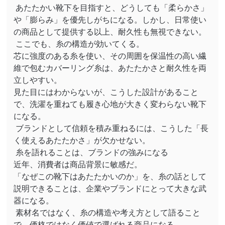
あたたかい靴下を目指すと、どうしても「柔らかさ」
や「膨らみ」を優先しがちになる。しかし、日常使い
の商品として提供する以上、耐久性も無視できない。
ここでも、糸の構造が効いてくる。
芯に強度のある糸を使い、その周囲を保温性の高い繊
維で包むカバーリング糸は、あたたかさと耐久性を両
立しやすい。
見た目にはわからないが、こうした設計があること
で、洗濯を重ねても履き心地が大きく変わらない靴下
になる。
ブランドとして信頼を積み重ねるには、こうした「長
く使えるあたたかさ」が欠かせない。
糸を語れることは、ブランドの強みになる
近年、消費者は商品背景に敏感だ。
「なぜこの靴下はあたたかいのか」を、糸の話として
説明できることは、企業やブランドにとって大きな武
器になる。
素材名ではなく、糸の構造や考え方として語ること
で、価格ではなく価値で選ばれる商品になる。