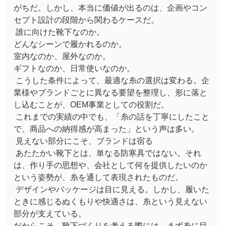
がちだ。しかし、本当に価値が出るのは、企画やコン
セプト設計の段階から関わるケースだ。
誰に向けた靴下なのか。
どんなシーンで履かれるのか。
室内なのか、屋外なのか。
ギフトなのか、日常使いなのか。
こうした条件によって、最適な糸の選択は変わる。企
業様やブランドごとに異なる要望を整理し、形に落と
し込むことが、
OEM
事業としての役割だ。
これまでの実績の中でも、「糸の話を丁寧にしたこと
で、商品への納得感が高まった」という声は多い。
見えない部分にこそ、ブランドは宿る
あたたかい靴下とは、単なる防寒具ではない。それ
は、作り手の思想や、会社として何を提供したいのか
という姿勢が、糸を通して表現されたものだ。
デザインやパッケージは目に見える。しかし、履いた
ときに感じるぬくもりや快適さは、糸という見えない
部分が支えている。
だからこそ、靴下づくりを考える際には、まず糸に目