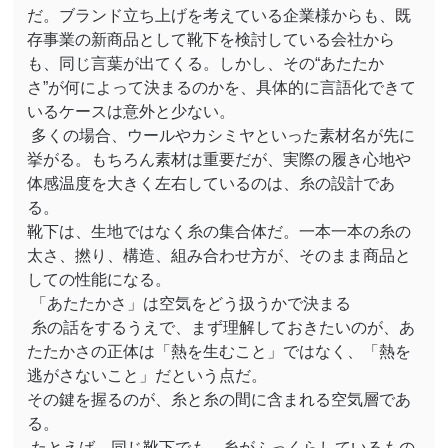
だ。ブランド立ち上げを考えている企業様からも、既
存事業の新商品として靴下を検討している会社から
も、同じ言葉が出てくる。しかし、その
“
あたたか
さ
”
が何によって決まるのかを、具体的に言語化できて
いるケースは意外と少ない。
多くの場合、ウールやカシミヤといった素材名が先に
挙がる。もちろん素材は重要だが、実際の履き心地や
体感温度を大きく左右しているのは、糸の設計であ
る。
靴下は、生地ではなく糸の集合体だ。一本一本の糸の
太さ、撚り、構造、組み合わせ方が、そのまま商品と
しての性能になる。
「あたたかさ」は空気をどう扱うかで決まる
糸の話をするうえで、まず理解しておきたいのが、あ
たたかさの正体は「熱を生むこと」ではなく、「熱を
逃がさないこと」だという点だ。
その鍵を握るのが、糸と糸の間に含まれる空気層であ
る。
たとえば、同じ靴下でも、糸がふっくらしているもの